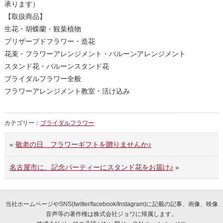
承ります）
【取扱商品】
生花・胡蝶蘭・観葉植物
プリザーブドフラワー・造花
花束・フラワーアレンジメント・バルーンアレンジメント
スタンド花・バルーンスタンド花
ブライダルフラワー全般
フラワーアレンジメント教室・活け込み
カテゴリー：
ブライダルフラワー
«
敬老の日 フラワーギフトを贈りませんか♪
名古屋市に、記念パーティーにスタンド花をお届け♪
»
当社ホームページやSNS(twitter/facebook/Instagram)に記載の記事、画像、映像
音声等の著作権は株式会社ジョワに帰属します。