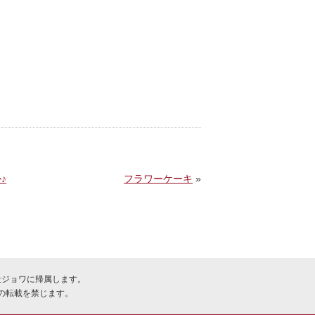
♪
フラワーケーキ
»
株式会社ジョワに帰属します。
テンツの転載を禁じます。