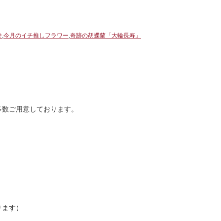
せ
,
今月のイチ推しフラワー
,
奇跡の胡蝶蘭「大輪長寿」
多数ご用意しております。
ります）