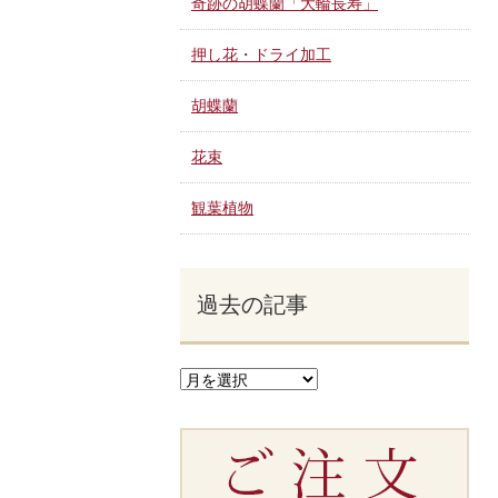
奇跡の胡蝶蘭「大輪長寿」
押し花・ドライ加工
胡蝶蘭
花束
観葉植物
過去の記事