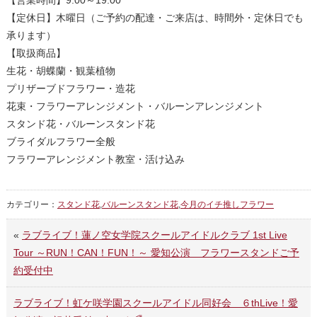
【定休日】木曜日（ご予約の配達・ご来店は、時間外・定休日でも
承ります）
【取扱商品】
生花・胡蝶蘭・観葉植物
プリザーブドフラワー・造花
花束・フラワーアレンジメント・バルーンアレンジメント
スタンド花・バルーンスタンド花
ブライダルフラワー全般
フラワーアレンジメント教室・活け込み
カテゴリー：
スタンド花
,
バルーンスタンド花
,
今月のイチ推しフラワー
«
ラブライブ！蓮ノ空女学院スクールアイドルクラブ 1st Live
Tour ～RUN！CAN！FUN！～ 愛知公演 フラワースタンドご予
約受付中
ラブライブ！虹ケ咲学園スクールアイドル同好会 ６thLive！愛