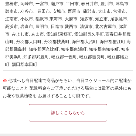
豊橋市, 岡崎市, 一宮市, 瀬戸市, 半田市, 春日井市, 豊川市, 津島市,
碧南市, 刈谷市、豊田市, 安城市, 西尾市, 蒲郡市, 犬山市, 常滑市,
江南市, 小牧市, 稲沢市,東海市, 大府市, 知多市, 知立市, 尾張旭市,
高浜市, 岩倉市, 豊明市, 日進市,愛西市, 清須市, 北名古屋市, 弥富
市, みよし市, あま市, 愛知郡東郷町, 愛知郡長久手町,西春日井郡豊
山町, 丹羽郡大口町, 丹羽郡扶桑町, 海部郡大治町, 海部郡蟹江町,海
部郡飛島村, 知多郡阿久比町, 知多郡東浦町, 知多郡南知多町, 知多
郡美浜町,知多郡武豊町, 幡豆郡一色町, 幡豆郡吉良町, 幡豆郡幡豆
町, 額田郡幸田町
※
他域へも当日配達で商品がそろい、当日スケジュール的に配達が
可能なことと 配達料金をご了承いただける場合には最寄の県外にも
お花や観葉植物を お届けすることも可能です。
詳しくこちらから