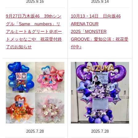
2025.9.16
2025.9.14
9月27日乃木坂46 39thシン
10月13・14日 日向坂46
グル「Same numbers」リ
ARENA TOUR
アルミート＆グリート＠ポー
2025「MONSTER
トメッセなごや 祝花受付終
GROOVE」愛知公演：祝花受
了のお知らせ
付中♪
2025.7.28
2025.7.28