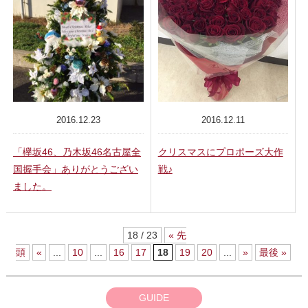
2016.12.23
2016.12.11
「欅坂46、乃木坂46名古屋全
クリスマスにプロポーズ大作
国握手会」ありがとうござい
戦♪
ました。
18 / 23
« 先
頭
«
...
10
...
16
17
18
19
20
...
»
最後 »
GUIDE