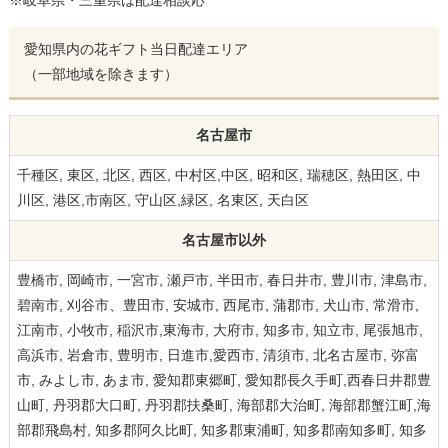
愛知県内の花ギフト当日配達エリア
（一部地域を除きます）
名古屋市
千種区, 東区, 北区, 西区, 中村区,中区, 昭和区, 瑞穂区, 熱田区, 中
川区, 港区,市南区, 守山区,緑区, 名東区, 天白区
名古屋市以外
豊橋市, 岡崎市, 一宮市, 瀬戸市, 半田市, 春日井市, 豊川市, 津島市,
碧南市, 刈谷市、豊田市, 安城市, 西尾市, 蒲郡市, 犬山市, 常滑市,
江南市, 小牧市, 稲沢市,東海市, 大府市, 知多市, 知立市, 尾張旭市,
高浜市, 岩倉市, 豊明市, 日進市,愛西市, 清須市, 北名古屋市, 弥富
市, みよし市, あま市, 愛知郡東郷町, 愛知郡長久手町,西春日井郡豊
山町, 丹羽郡大口町, 丹羽郡扶桑町, 海部郡大治町, 海部郡蟹江町,海
部郡飛島村, 知多郡阿久比町, 知多郡東浦町, 知多郡南知多町, 知多